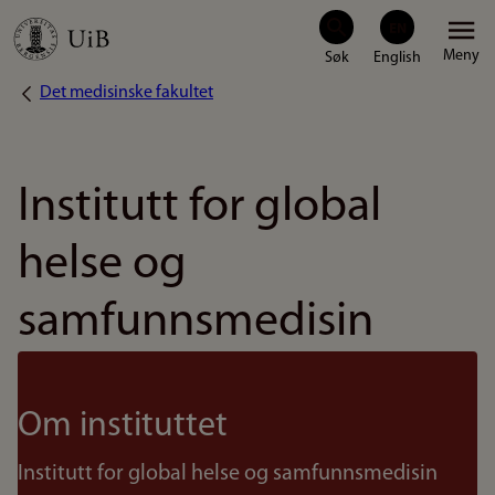
Hopp
Meny
til
Det medisinske fakultet
Navigasjonssti
hovedinnhold
Institutt for global
helse og
samfunnsmedisin
Om instituttet
Institutt for global helse og samfunnsmedisin