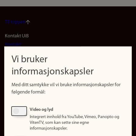
Til toppen
Footer
Kontakt UiB
Kontakt
navigation
Finn ansatte
Vi bruker
(no)
Finn forsker
informasjonskapsler
Presse
Snarveier
Med ditt samtykke vil vi bruke informasjonskapsler for
Finn studier
følgende formål:
Ledige stillinger
Sosiale medier
Video og lyd
Facebook
Integrert innhold fra YouTube, Vimeo, Panopto og
Instagram
VitenTV, som kan sette sine egne
informasjonskapsler.
LinkedIn