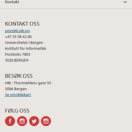
Kontakt
KONTAKT OSS
post@ii.uib.no
+47 55 58 42 00
Universitetet i Bergen
Institutt for informatikk
Postboks 7803
5020 BERGEN
BESØK OSS
HIB - Thormøhlens gate 55
5006 Bergen
Se områdekart
FØLG OSS
facebook
instagram
twitter
instagram