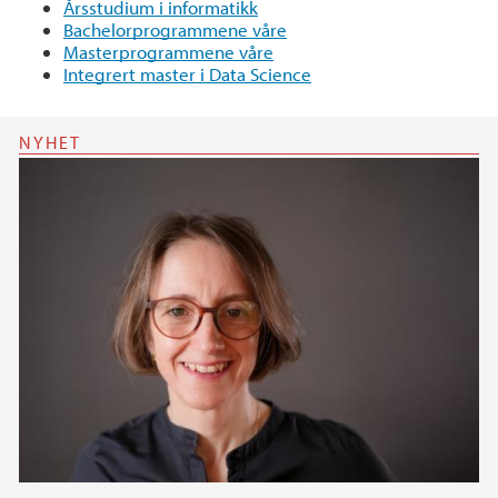
Årsstudium i informatikk
Bachelorprogrammene våre
Masterprogrammene våre
Integrert master i Data Science
NYHET