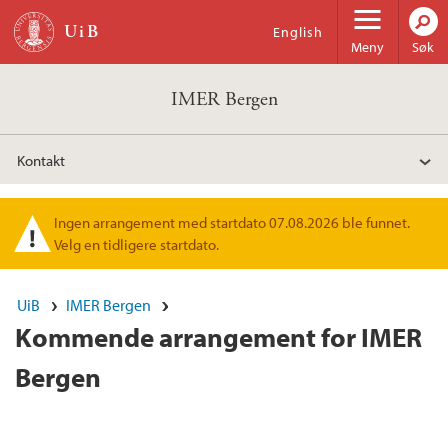
Hopp til hovedinnhold
English
Meny
Søk
IMER Bergen
Kontakt
Ingen arrangement med startdato 07.08.2026 ble funnet.
Varselmelding
Velg en tidligere startdato.
UiB
IMER Bergen
Kommende arrangement for IMER
Bergen