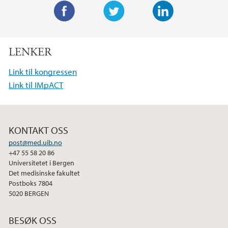
F
T
L
a
w
i
LENKER
c
i
n
e
t
k
Link til kongressen
b
t
e
Link til IMpACT
o
e
d
o
r
I
k
n
KONTAKT OSS
post@med.uib.no
+47 55 58 20 86
Universitetet i Bergen
Det medisinske fakultet
Postboks 7804
5020 BERGEN
BESØK OSS