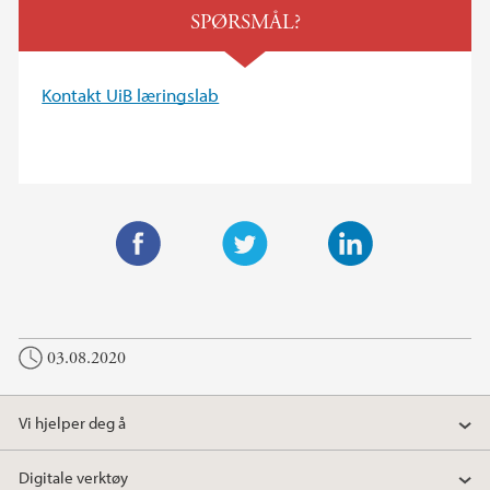
SPØRSMÅL?
Kontakt UiB læringslab
F
T
L
a
w
i
c
i
n
03.08.2020
e
t
k
b
t
e
o
e
d
Vi hjelper deg å
o
r
I
k
n
Digitale verktøy