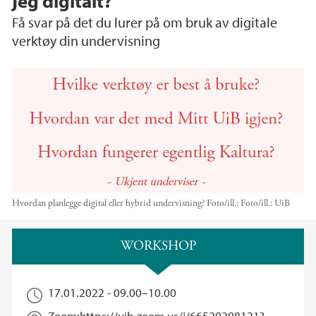
jeg digitalt?
Få svar på det du lurer på om bruk av digitale
verktøy din undervisning
Hvordan planlegge digital eller hybrid undervisning?
Foto/ill.:
Foto/ill.: UiB
Hovedinnhold
WORKSHOP
17.01.2022 -
09.00
–
10.00
Zoom:https://uib.zoom.us/j/66529298121?