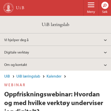
Hopp til hovedinnhold
Meny
Søk
UiB læringslab
Vi hjelper deg å
Digitale verktøy
Om og kontakt
UiB
UiB læringslab
Kalender
WEBINAR
Oppfriskningswebinar: Hvordan
og med hvilke verktøy underviser