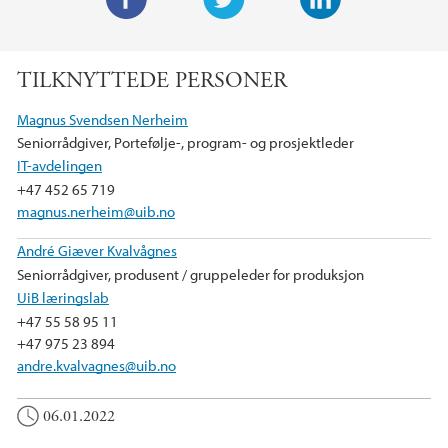
F
T
L
a
w
i
TILKNYTTEDE PERSONER
c
i
n
e
t
k
Magnus Svendsen Nerheim
b
t
e
Seniorrådgiver, Portefølje-, program- og prosjektleder
o
e
d
IT-avdelingen
o
r
I
+47 452 65 719
k
n
magnus.nerheim@uib.no
André Giæver Kvalvågnes
Seniorrådgiver, produsent / gruppeleder for produksjon
UiB læringslab
+47 55 58 95 11
+47 975 23 894
andre.kvalvagnes@uib.no
06.01.2022