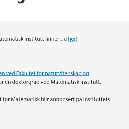
nstitutt
Forskerutdanning ve
Center for Modeling
ematisk institutt finner du
her!
n ved Fakultet for naturvitenskap og
or en doktorgrad ved Matematisk institutt.
tt for Matematikk blir annonsert på instituttets