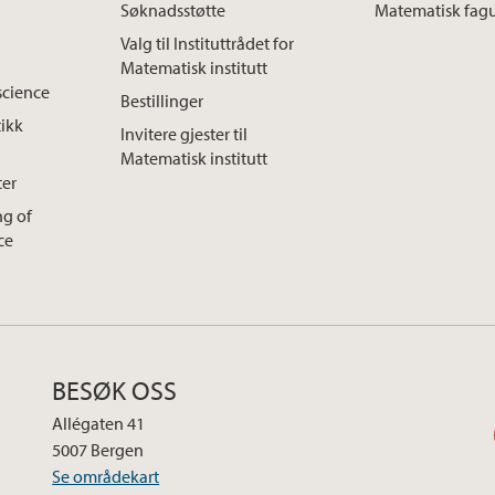
Søknadsstøtte
Matematisk fag
Valg til Instituttrådet for
Matematisk institutt
 science
Bestillinger
ikk
Invitere gjester til
Matematisk institutt
ter
ng of
ce
BESØK OSS
Allégaten 41
5007 Bergen
Se områdekart