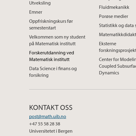
Utveksling
Fluidmekanikk
Emner
Porøse medier
Oppfriskningskurs før
Statistikk og data
semesterstart
Matematikkdidakt
Velkommen som ny student
på Matematisk institutt
Eksterne
forskningsprosjek
Forskerutdanning ved
Matematisk institutt
Center for Modeli
Coupled Subsurfa
Data Science i finans og
Dynamics
forsikring
KONTAKT OSS
post@math.uib.no
+47 55 58 28 38
Universitetet i Bergen