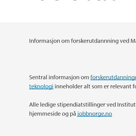
Velkommen som ny student på Matematisk i
Eksterne forskningsprosjekter
Invitere gjester til Matematisk institutt
Data Science i finans og forsikring
Informasjon om forskerutdannning ved Mat
Hovedinnhold
Sentral informasjon om
forskerutdanninge
teknologi
inneholder alt som er relevant f
Alle ledige stipendiatstillinger ved Institu
hjemmeside og på
jobbnorge.no