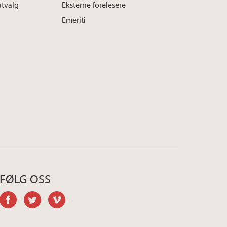
utvalg
Eksterne forelesere
Emeriti
FØLG OSS
facebook
twitter
vimeo