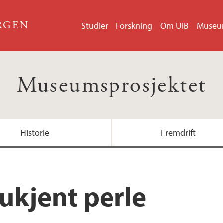
ERGEN
Studier
Forskning
Om UiB
Muse
Museumsprosjektet
Historie
Fremdrift
 ukjent perle