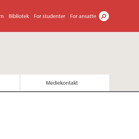
um
Bibliotek
For studenter
For ansatte
Søk
Mediekontakt