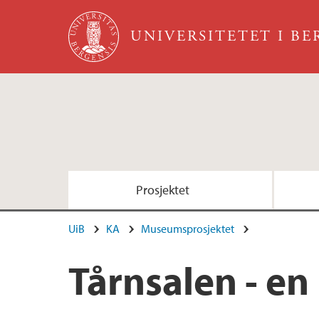
Hopp til hovedinnhold
UNIVERSITETET I B
Prosjektet
UiB
KA
Museumsprosjektet
Tårnsalen - en