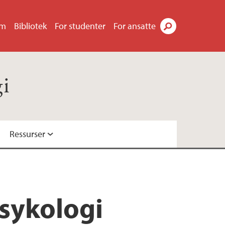
um
Bibliotek
For studenter
For ansatte
Søk
gi
Ressurser
psykologi