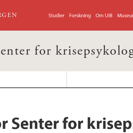
ERGEN
Studier
Forskning
Om UiB
Muse
enter for krisepsykolo
r Senter for krise