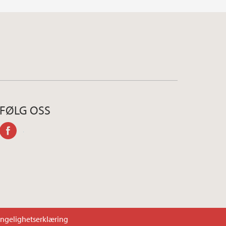
FØLG OSS
facebook
engelighetserklæring