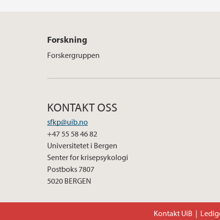
Forskning
Forskergruppen
KONTAKT OSS
sfkp@uib.no
+47 55 58 46 82
Universitetet i Bergen
Senter for krisepsykologi
Postboks 7807
5020 BERGEN
Kontakt UiB
Ledige