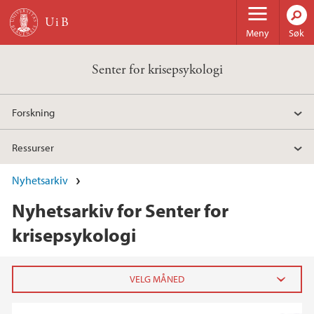
Hopp til hovedinnhold
Meny
Søk
Senter for krisepsykologi
Forskning
Ressurser
Nyhetsarkiv
Nyhetsarkiv for Senter for
krisepsykologi
2025