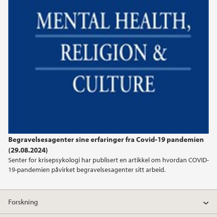
november (1)
mars (1)
februar (1)
2024
2023
2022
Begravelsesagenter sine erfaringer fra Covid-19 pandemien
2021
(29.08.2024)
Senter for krisepsykologi har publisert en artikkel om hvordan COVID-
2020
19-pandemien påvirket begravelsesagenter sitt arbeid.
2019
Forskning
2018