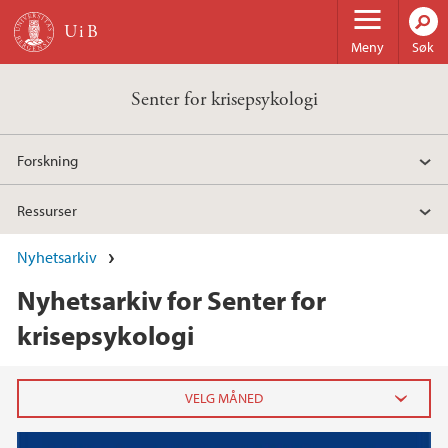
Hopp til hovedinnhold
Meny
Søk
Senter for krisepsykologi
Forskning
Ressurser
Nyhetsarkiv
Nyhetsarkiv for Senter for
krisepsykologi
2025