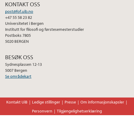
2024
KONTAKT OSS
post@fof.uib.no
2023
+47 55 58 23 82
Universitetet i Bergen
Institutt for filosofi og førstesemesterstudier
2022
Postboks 7805
5020 BERGEN
2021
BESØK OSS
2020
Sydnesplassen 12-13
5007 Bergen
Se områdekart
Kontakt UiB
Ledige stillinger
Presse
Om informasjonskapsler
Personvern
Tilgjengelighetserklæring