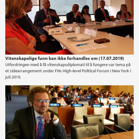
2024
2023
2021
Vitenskapelige funn kan ikke forhandles om (17.07.2019)
2020
Utfordringen med å få vitenskapsdiplomati til å fungere var tema på
et sidearrangement under FNs High-level Political Forum i New York i
2019
juli 2019.
2018
2017