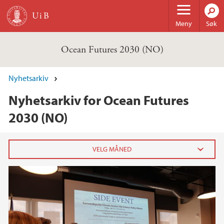
Hopp til hovedinnhold
Meny
Søk
Ocean Futures 2030 (NO)
Nyhetsarkiv
Nyhetsarkiv for Ocean Futures
2030 (NO)
2025
april (1)
februar (1)
januar (2)