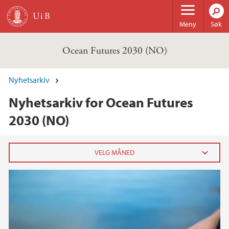
Hopp til hovedinnhold
Meny
Søk
Ocean Futures 2030 (NO)
Nyhetsarkiv
Nyhetsarkiv for Ocean Futures
2030 (NO)
2025
april (1)
februar (1)
januar (2)