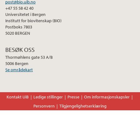
april (1)
post@bio.uib.no
mars (1)
+47 55 58 42 40
Universitetet i Bergen
februar (2)
Institutt for biovitenskap (BIO)
januar (1)
Postboks 7803
5020 BERGEN
2024
BESØK OSS
2023
Thormøhlens gate 53 A/B
5006 Bergen
Se områdekart
2020
Kontakt UiB
Ledige stillinger
Presse
Om informasjonskapsler
Personvern
Tilgjengelighetserklæring