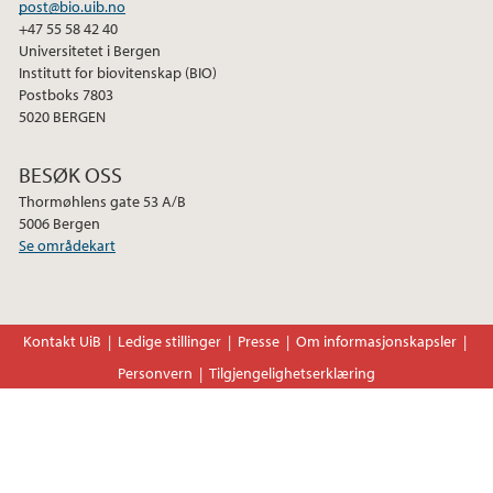
april (1)
post@bio.uib.no
mars (1)
+47 55 58 42 40
Universitetet i Bergen
februar (2)
Institutt for biovitenskap (BIO)
januar (1)
Postboks 7803
5020 BERGEN
2024
BESØK OSS
2023
Thormøhlens gate 53 A/B
5006 Bergen
Se områdekart
2020
Kontakt UiB
Ledige stillinger
Presse
Om informasjonskapsler
Personvern
Tilgjengelighetserklæring