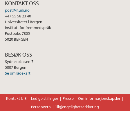
august (1)
KONTAKT OSS
juli (1)
post@if.uib.no
+47 55 58 23 40
2023
Universitetet i Bergen
Institutt for fremmedspråk
Postboks 7805
2022
5020 BERGEN
2021
BESØK OSS
Sydnesplassen 7
2020
5007 Bergen
Se områdekart
Kontakt UiB
Ledige stillinger
Presse
Om informasjonskapsler
Personvern
Tilgjengelighetserklæring