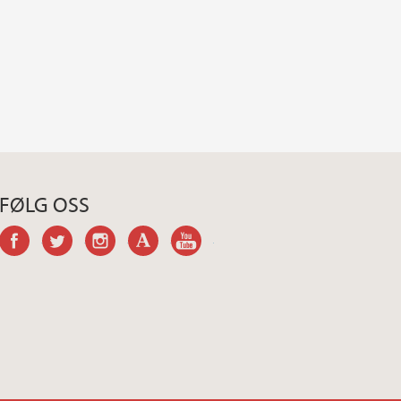
FØLG OSS
facebook
twitter
instagram
academia
youtube-
channel