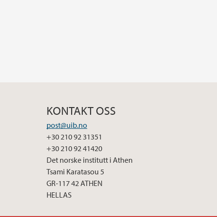
KONTAKT OSS
post@uib.no
+30 210 92 31351
+30 210 92 41420
Det norske institutt i Athen
Tsami Karatasou 5
GR-117 42 ATHEN
HELLAS