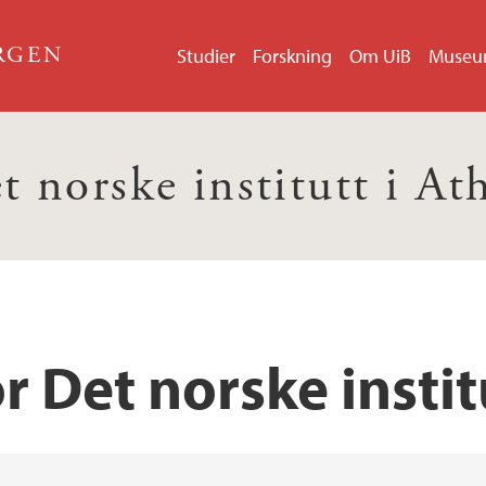
ERGEN
Studier
Forskning
Om UiB
Muse
t norske institutt i At
r Det norske instit