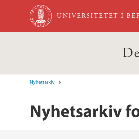
Hopp til hovedinnhold
UNIVERSITETET I B
De
Nyhetsarkiv
Nyhetsarkiv fo