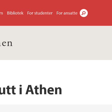
um
Bibliotek
For studenter
For ansatte
Søk
hen
utt i Athen