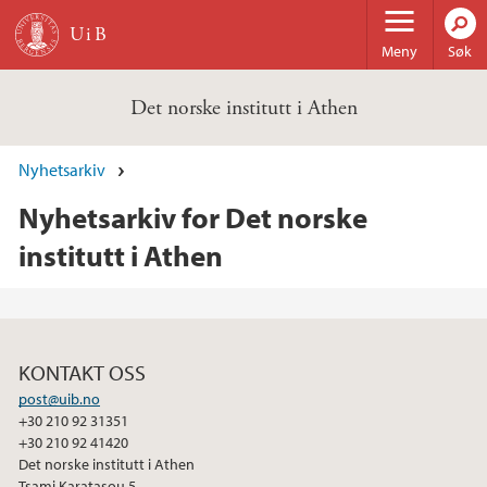
Hopp til hovedinnhold
Meny
Søk
Det norske institutt i Athen
Nyhetsarkiv
Nyhetsarkiv for Det norske
institutt i Athen
KONTAKT OSS
post@uib.no
+30 210 92 31351
+30 210 92 41420
Det norske institutt i Athen
Tsami Karatasou 5