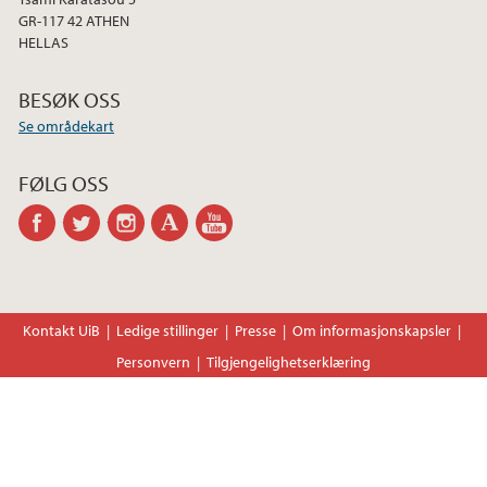
GR-117 42 ATHEN
HELLAS
BESØK OSS
Se områdekart
FØLG OSS
facebook
twitter
instagram
academia
youtube-
channel
Kontakt UiB
Ledige stillinger
Presse
Om informasjonskapsler
Personvern
Tilgjengelighetserklæring