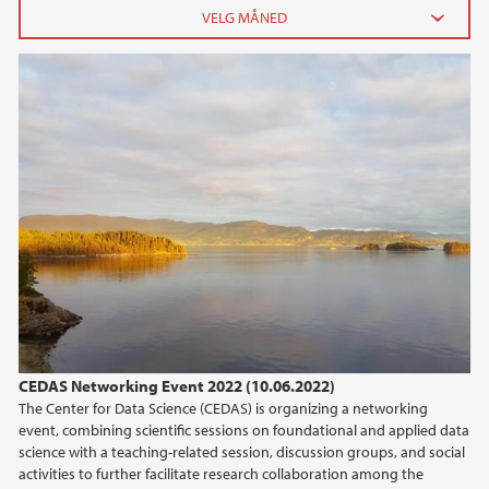
2026
mai (1)
mars (1)
2025
2024
2023
2022
CEDAS Networking Event 2022 (10.06.2022)
The Center for Data Science (CEDAS) is organizing a networking
2021
event, combining scientific sessions on foundational and applied data
science with a teaching-related session, discussion groups, and social
2020
activities to further facilitate research collaboration among the