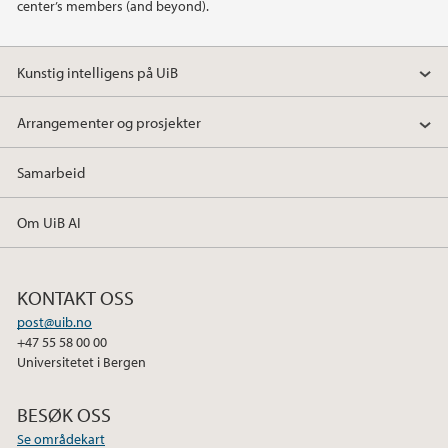
center’s members (and beyond).
2019
Kunstig intelligens på UiB
2018
Arrangementer og prosjekter
Samarbeid
Om UiB AI
KONTAKT OSS
post@uib.no
+47 55 58 00 00
Universitetet i Bergen
BESØK OSS
Se områdekart