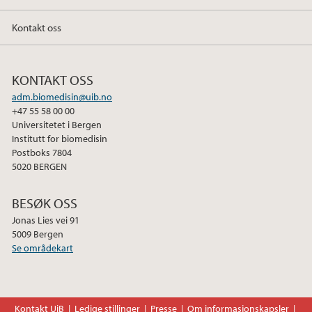
Kontakt oss
KONTAKT OSS
adm.biomedisin@uib.no
+47 55 58 00 00
Universitetet i Bergen
Institutt for biomedisin
Postboks 7804
5020 BERGEN
BESØK OSS
Jonas Lies vei 91
5009 Bergen
Se områdekart
Kontakt UiB
Ledige stillinger
Presse
Om informasjonskapsler