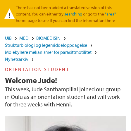
There has not been added a translated version of this
Varselmelding
content. You can either try
searching
or go to the
"area"
home page to see if you can find the information there
UiB
MED
BIOMEDISIN
Strukturbiologi og legemiddeloppdagelse
Molekylære mekanismer for parasittmotilitet
Nyhetsarkiv
ORIENTATION STUDENT
Welcome Jude!
This week, Jude Santhampillai joined our group
in Oulu as an orientation student and will work
for three weeks with Henni.