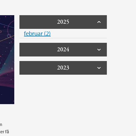
2025
februar (2)
2024
2023
om
er få