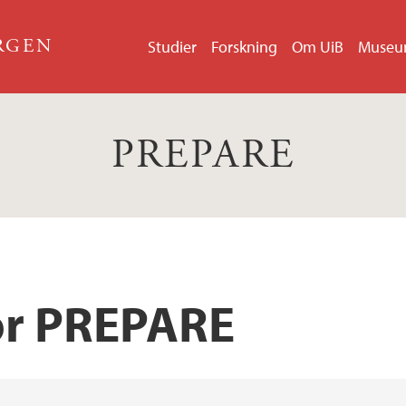
ERGEN
Studier
Forskning
Om UiB
Muse
PREPARE
or PREPARE