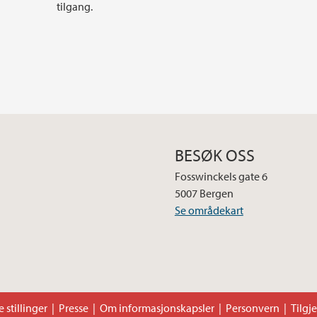
tilgang.
BESØK OSS
Fosswinckels gate 6
5007 Bergen
Se områdekart
 stillinger
Presse
Om informasjonskapsler
Personvern
Tilgj