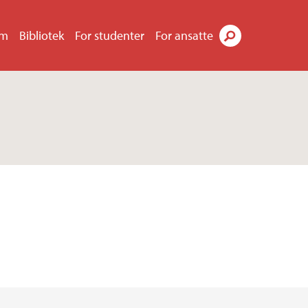
um
Bibliotek
For studenter
For ansatte
Søk