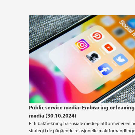
Public service media: Embracing or leaving 
media (30.10.2024)
Er tilbaktrekning fra sosiale medieplattformer er en 
strategi i de pågående relasjonelle maktforhandling