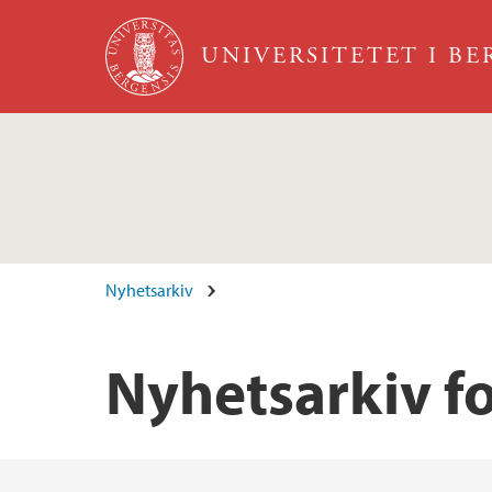
Hopp til hovedinnhold
UNIVERSITETET I B
Nyhetsarkiv
Nyhetsarkiv f