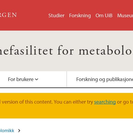
ERGEN
Studier
Forskning
Om UiB
Muse
nefasilitet for metabol
For brukere
Forskning og publikasjon
LC-MS/MS metoder
Kontaktpersoner
version of this content. You can either try
searching
or go t
bolomikk