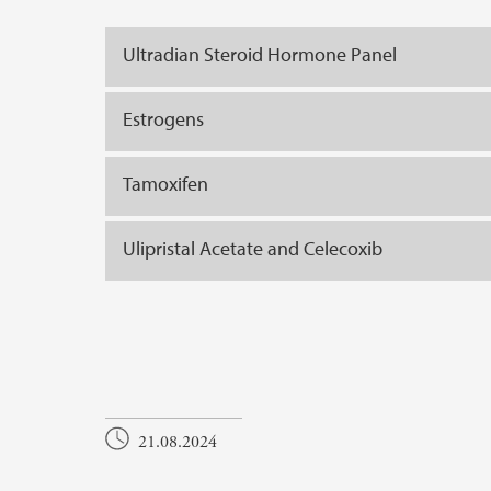
Ultradian Steroid Hormone Panel
Estrogens
Tamoxifen
Ulipristal Acetate and Celecoxib
21.08.2024