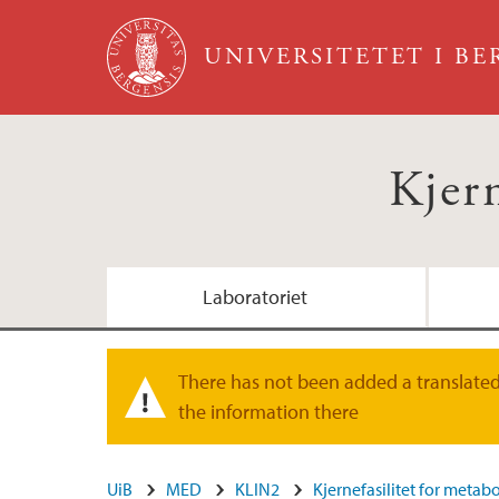
Hopp til hovedinnhold
UNIVERSITETET I B
Kjer
Laboratoriet
Metodeutvikling
Besøksadresse
There has not been added a translated 
Varselmelding
the information there
Booking og priser
UiB
MED
KLIN2
Kjernefasilitet for meta