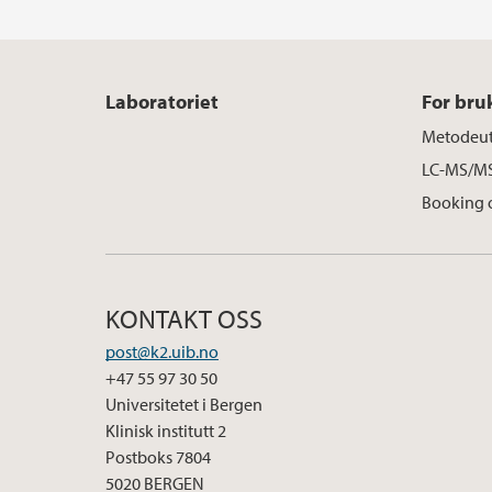
Laboratoriet
For bru
Metodeut
LC-MS/MS
Booking o
KONTAKT OSS
post@k2.uib.no
+47 55 97 30 50
Universitetet i Bergen
Klinisk institutt 2
Postboks 7804
5020 BERGEN