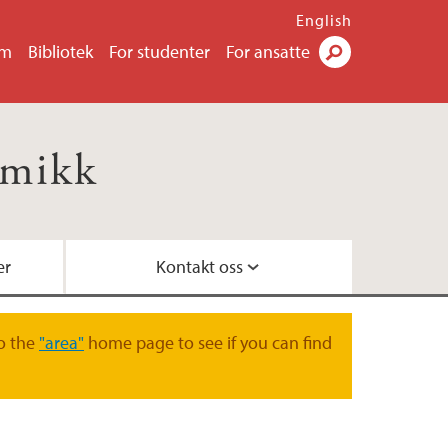
English
um
Bibliotek
For studenter
For ansatte
Søk
omikk
er
Kontakt oss
o the
"area"
home page to see if you can find