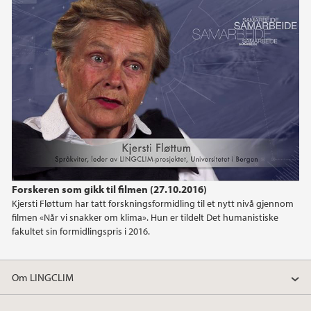
juni (2)
mars (2)
2024
2023
2022
2021
Forskeren som gikk til filmen (27.10.2016)
Kjersti Fløttum har tatt forskningsformidling til et nytt nivå gjennom
2020
filmen «Når vi snakker om klima». Hun er tildelt Det humanistiske
fakultet sin formidlingspris i 2016.
2019
Om LINGCLIM
2016