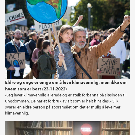
juni (2)
mars (2)
2024
2023
2022
2021
Eldre og unge er enige om å leve klima­vennlig, men ikke om
hvem som er best (23.11.2022)
2020
«Jeg lever klimavennlig allerede og er steik forbanna på sløsingen til
ungdommen. De har et forbruk av alt som er helt hinsides.» Slik
2019
svarer en eldre person på spørsmålet om det er mulig å leve mer
klimavennlig.
2016