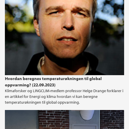
juni (2)
mars (2)
2024
2023
2022
2021
Hvordan beregnes temperaturøkningen til global
oppvarming? (22.09.2023)
2020
Klimaforsker og LINGCLIM-medlem professor Helge Drange forklarer i
en artikkel for Energi og klima hvordan vi kan beregne
2019
temperaturøkningen til global oppvarming.
2016