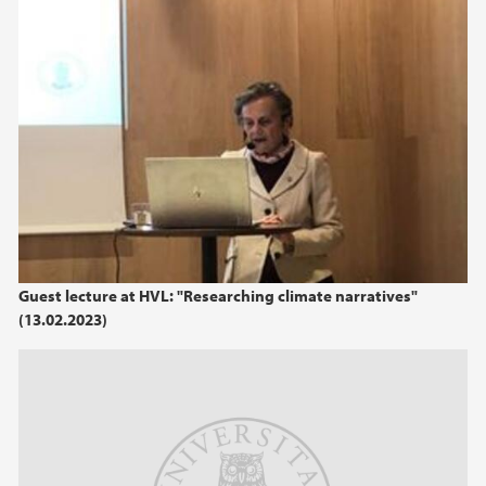
juni (2)
mars (2)
2024
2023
2022
2021
Guest lecture at HVL: "Researching climate narratives"
(13.02.2023)
2020
2019
2016