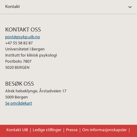
Kontakt
KONTAKT OSS
post@psykp.uib.no
+47 55 58 82 87
Universitetet i Bergen
Institutt for klinisk psykologi
Postboks 7807
5020 BERGEN
BESØK OSS
Alrek helseklynge, Årstadveien 17
5009 Bergen
Se områdekart
Kontakt UiB
Ledige stillinger
Presse
Om informasjonskapsler