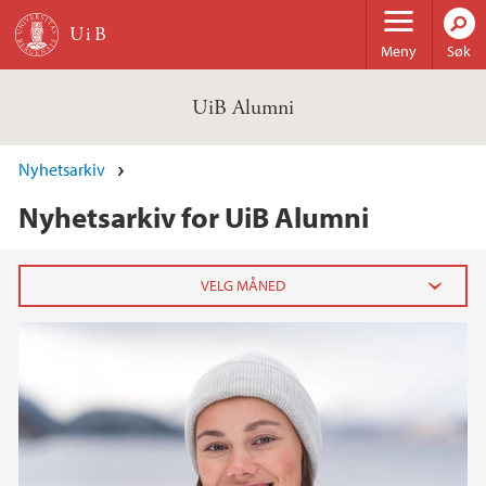
Hopp til hovedinnhold
Meny
Søk
UiB Alumni
Nyhetsarkiv
Nyhetsarkiv for UiB Alumni
2023
juni (3)
2022