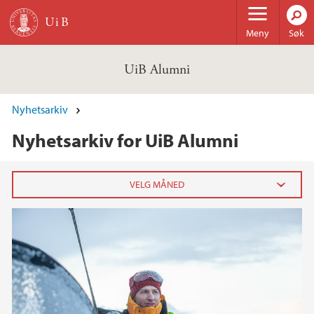
Hopp til hovedinnhold
Meny
Søk
UiB Alumni
Nyhetsarkiv
Nyhetsarkiv for UiB Alumni
2023
juni (3)
2022