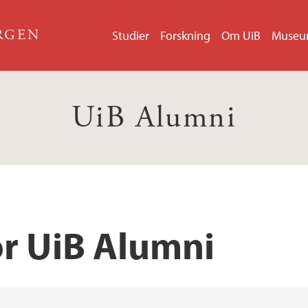
ERGEN
Studier
Forskning
Om UiB
Muse
UiB Alumni
or UiB Alumni