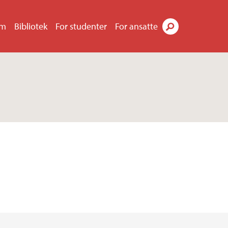
um
Bibliotek
For studenter
For ansatte
Søk