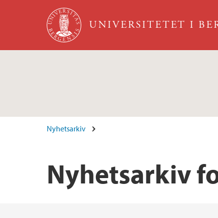
Hopp til hovedinnhold
UNIVERSITETET I B
Nyhetsarkiv
Nyhetsarkiv f