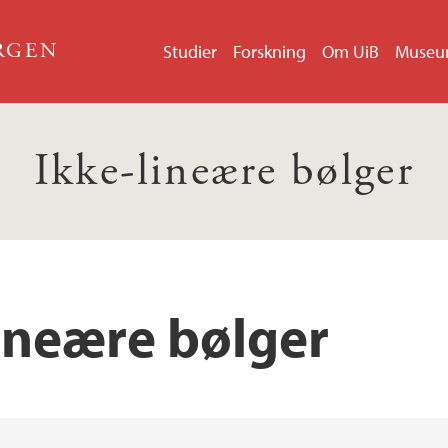
ERGEN
Studier
Forskning
Om UiB
Muse
Ikke-lineære bølger
lineære bølger