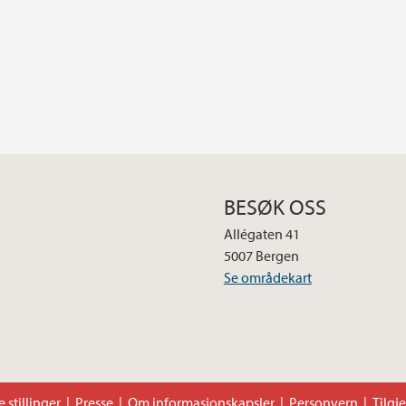
BESØK OSS
Allégaten 41
5007 Bergen
Se områdekart
 stillinger
Presse
Om informasjonskapsler
Personvern
Tilgj