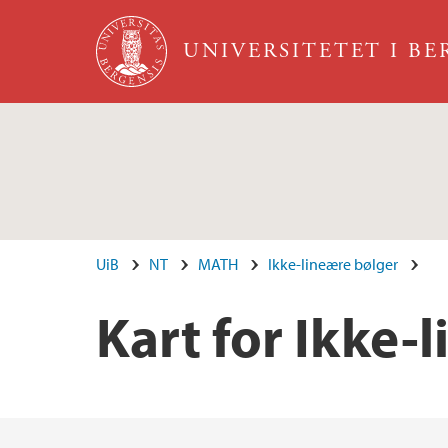
Hopp til hovedinnhold
UNIVERSITETET I B
UiB
NT
MATH
Ikke-lineære bølger
Kart for Ikke-