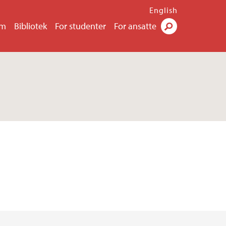
English
um
Bibliotek
For studenter
For ansatte
Søk