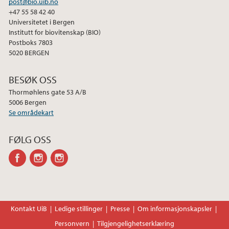
post@bio.uib.no
+47 55 58 42 40
Universitetet i Bergen
Institutt for biovitenskap (BIO)
Postboks 7803
5020 BERGEN
BESØK OSS
Thormøhlens gate 53 A/B
5006 Bergen
Se områdekart
FØLG OSS
facebook
instagram
instagram
Kontakt UiB
Ledige stillinger
Presse
Om informasjonskapsler
Personvern
Tilgjengelighetserklæring