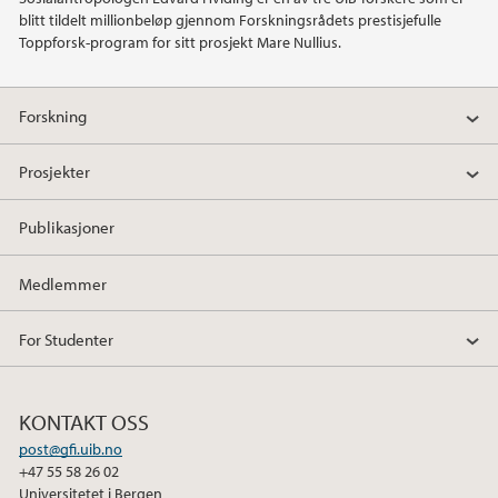
blitt tildelt millionbeløp gjennom Forskningsrådets prestisjefulle
2015
Toppforsk-program for sitt prosjekt Mare Nullius.
2014
Forskning
2013
Prosjekter
2012
Publikasjoner
2011
Medlemmer
2010
For Studenter
2009
KONTAKT OSS
post@gfi.uib.no
+47 55 58 26 02
Universitetet i Bergen