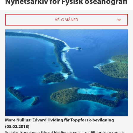
Nyhetsarkiv for Fysisk oseanografi
2023
mai (1)
mars (1)
2020
2019
2018
2017
Mare Nullius: Edvard Hviding får Toppforsk-bevilgning
(05.02.2018)
2016
Sosialantropologen Edvard Hviding er en av tre UiB-forskere som er