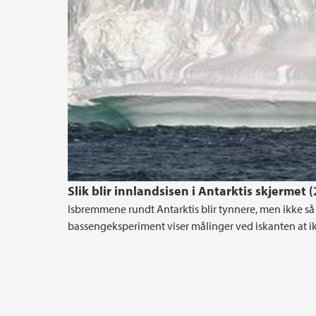
Slik blir innlandsisen i Antarktis skjermet 
Isbremmene rundt Antarktis blir tynnere, men ikke så
bassengeksperiment viser målinger ved iskanten at i