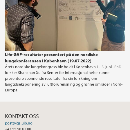
2024
2023
2022
Life-GAP-resultater presentert på den nordiske
2021
lungekonferansen i København (19.07.2022)
Årets nordiske lungekongress ble holdt i København 1.- 3. juni . PhD-
2020
forsker Shanshan Xu fra Senter for internasjonal helse kunne
presentere spennende resultater fra sin forskning om
2019
langtidseksponering av luftforurensning og grønne områder i Nord-
Europa.
2018
2017
KONTAKT OSS
post@igs.uib.no
2016
+47 55 58 61 00