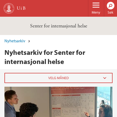
Hopp til hovedinnhold
Meny
Søk
Senter for internasjonal helse
Nyhetsarkiv
Nyhetsarkiv for Senter for
internasjonal helse
2025
november (1)
september (1)
april (1)