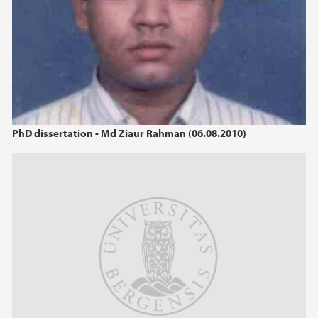
2018
2017
2016
PhD dissertation - Md Ziaur Rahman (06.08.2010)
2015
2013
2012
2011
2010