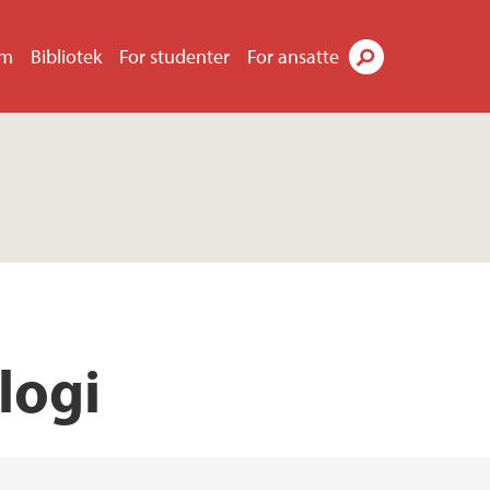
um
Bibliotek
For studenter
For ansatte
Søk
logi