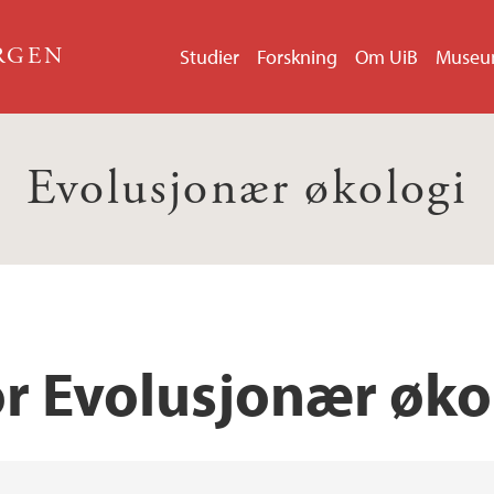
ERGEN
Studier
Forskning
Om UiB
Muse
Evolusjonær økologi
or Evolusjonær øko