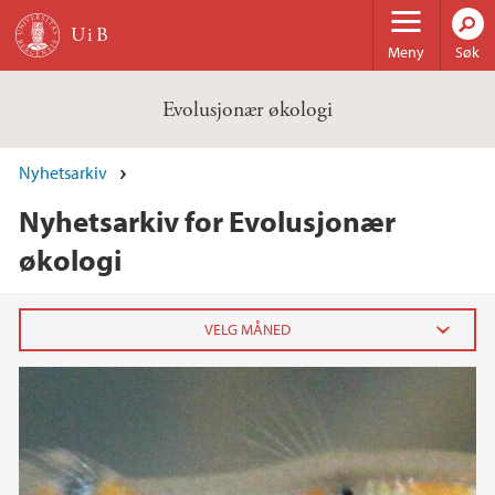
Hopp til hovedinnhold
Meny
Søk
Evolusjonær økologi
Nyhetsarkiv
Nyhetsarkiv for Evolusjonær
økologi
2016
februar (5)
januar (2)