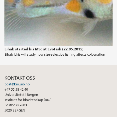
2015
2014
Eihab started his MSc at EvoFish (22.05.2015)
Eihab Idris will study how size-selective fishing affects colouration
KONTAKT OSS
post@bio.uib.no
+47 55 58 42 40
Universitetet i Bergen
Institutt for biovitenskap (BIO)
Postboks 7803
5020 BERGEN