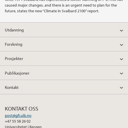
caused major changes, and there is an urgent need to plan for the
2014
future, states the new “Climate in Svalbard 2100” report.
2011
Utdanning
Forskning
Prosjekter
Publikasjoner
Kontakt
KONTAKT OSS
post@gfi.uib.no
+47 55 58 26 02
Universitetet i Bergen