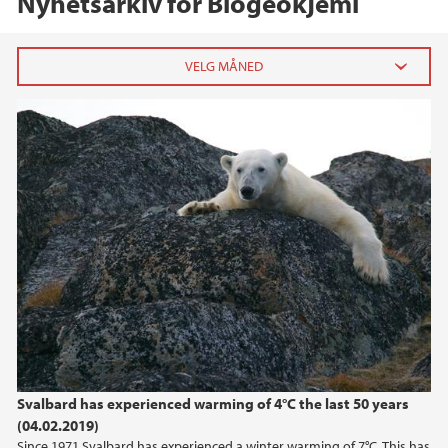
Nyhetsarkiv for Biogeokjemi
2020
august (2)
januar (1)
2019
2018
2017
2016
Svalbard has experienced warming of 4°C the last 50 years
(04.02.2019)
2015
Since 1971 Svalbard has experienced a winter warming of 7°C. This has