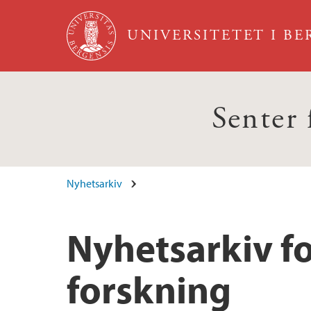
Hopp til hovedinnhold
UNIVERSITETET I B
Senter 
Nyhetsarkiv
Nyhetsarkiv fo
forskning