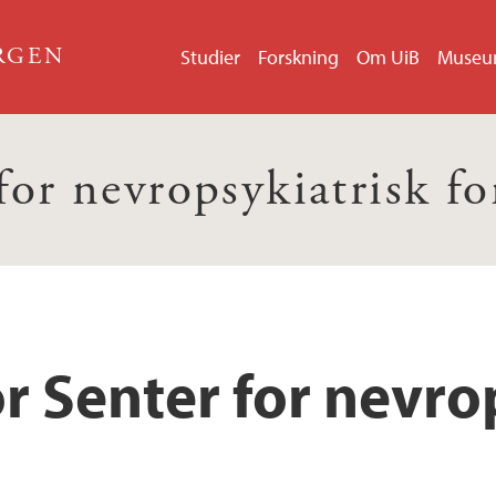
ERGEN
Studier
Forskning
Om UiB
Muse
for nevropsykiatrisk f
r Senter for nevro