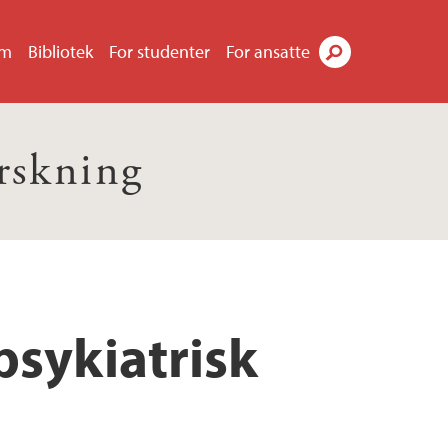
um
Bibliotek
For studenter
For ansatte
Søk
orskning
psykiatrisk