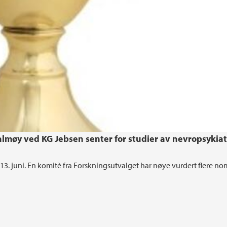
almøy ved KG Jebsen senter for studier av nevropsykiat
e 13. juni. En komitè fra Forskningsutvalget har nøye vurdert flere no