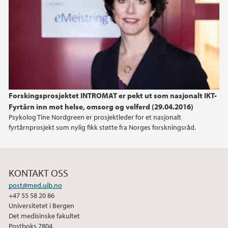
2022
2021
2019
Forskingsprosjektet INTROMAT er pekt ut som nasjonalt IKT-
2017
Fyrtårn inn mot helse, omsorg og velferd (29.04.2016)
Psykolog Tine Nordgreen er prosjektleder for et nasjonalt
2016
fyrtårnprosjekt som nylig fikk støtte fra Norges forskningsråd.
2015
KONTAKT OSS
2014
post@med.uib.no
+47 55 58 20 86
2013
Universitetet i Bergen
Det medisinske fakultet
2012
Postboks 7804