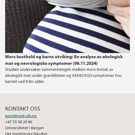
2022
2021
2019
Mors kosthold og barns utviking: En analyse av økologisk
2017
mat og nevrologiske symptomer (06.11.2024)
Studien undersøker sammenhengen mellom mors inntak av
2016
økologisk mat under graviditeten og ADHD/ASD-symptomer hos
barnet ved 8 års alder.
2015
2014
KONTAKT OSS
post@med.uib.no
2013
+47 55 58 20 86
Universitetet i Bergen
2012
Det medisinske fakultet