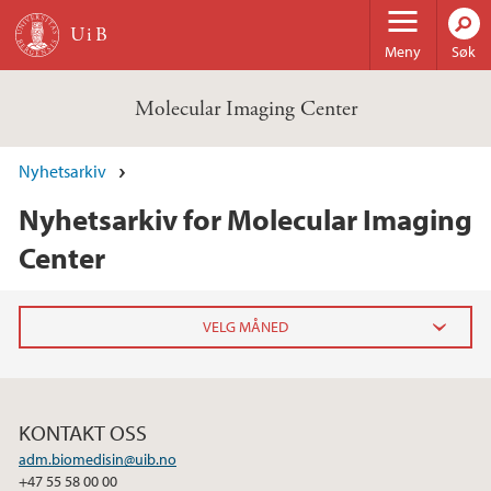
Hopp til hovedinnhold
Meny
Søk
Molecular Imaging Center
Nyhetsarkiv
Nyhetsarkiv for Molecular Imaging
Center
2018
februar (1)
KONTAKT OSS
adm.biomedisin@uib.no
+47 55 58 00 00