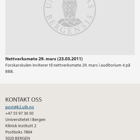
2014
2013
2012
Nettverksmøte 29. mars (23.03.2011)
2011
Forskarskulen inviterer til nettverksmøte 29. mars i auditorium 4 på
BBB.
2010
2009
KONTAKT OSS
post@k2.uib.no
+47 55 97 30 50
Universitetet i Bergen
Klinisk institutt 2
Postboks 7804
5020 BERGEN