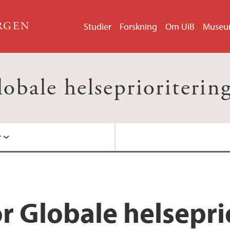
ERGEN
Studier
Forskning
Om UiB
Muse
obale helseprioriterin
r
r Globale helsepri