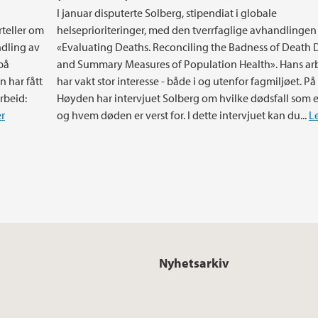
I januar disputerte Solberg, stipendiat i globale
rteller om
helseprioriteringer, med den tverrfaglige avhandlingen
ndling av
«Evaluating Deaths. Reconciling the Badness of Death
på
and Summary Measures of Population Health». Hans ar
 har fått
har vakt stor interesse - både i og utenfor fagmiljøet. På
rbeid:
Høyden har intervjuet Solberg om hvilke dødsfall som er
r
og hvem døden er verst for. I dette intervjuet kan du...
L
Nyhetsarkiv