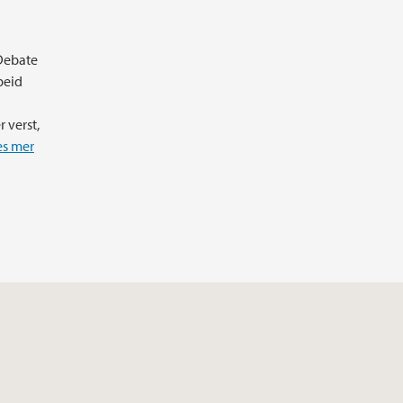
 Debate
beid
 verst,
es mer