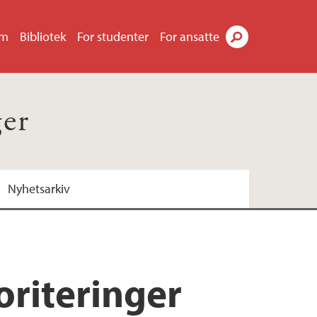
um
Bibliotek
For studenter
For ansatte
Søk
ger
Nyhetsarkiv
oriteringer