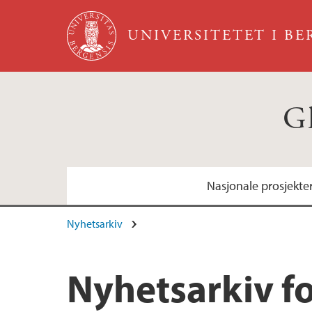
Hopp til hovedinnhold
UNIVERSITETET I B
Gl
Nasjonale prosjekte
Nyhetsarkiv
Inkluderende evaluering av folkehelsetiltak
Nyhetsarkiv fo