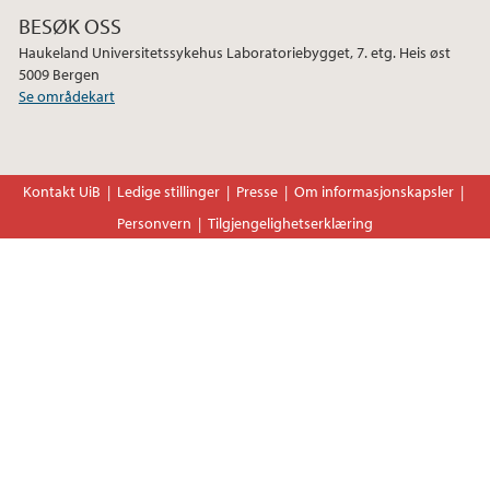
2024
BESØK OSS
Haukeland Universitetssykehus Laboratoriebygget, 7. etg. Heis øst
2023
5009 Bergen
Se områdekart
2022
2021
Kontakt UiB
Ledige stillinger
Presse
Om informasjonskapsler
Personvern
Tilgjengelighetserklæring
2020
2019
2018
2017
2016