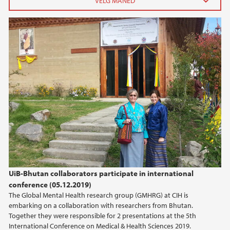
2024
oktober (1)
juni (1)
2023
2022
2021
2020
UiB-Bhutan collaborators participate in international
conference (05.12.2019)
2019
The Global Mental Health research group (GMHRG) at CIH is
embarking on a collaboration with researchers from Bhutan.
2018
Together they were responsible for 2 presentations at the 5th
International Conference on Medical & Health Sciences 2019.