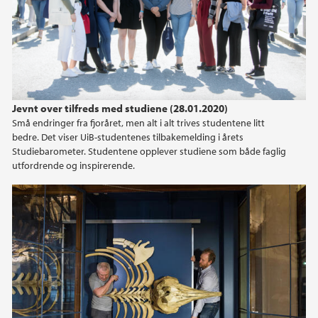
2022
2021
2020
Jevnt over tilfreds med studiene (28.01.2020)
2019
Små endringer fra fjoråret, men alt i alt trives studentene litt
bedre. Det viser UiB-studentenes tilbakemelding i årets
2018
Studiebarometer. Studentene opplever studiene som både faglig
utfordrende og inspirerende.
2017
2016
2015