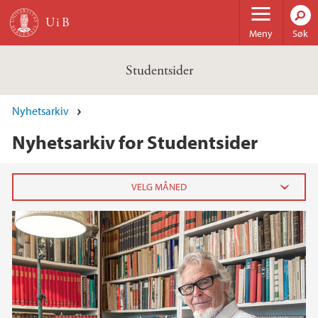
Hopp til hovedinnhold
Meny
Søk
Studentsider
Nyhetsarkiv
Nyhetsarkiv for Studentsider
2024
september (1)
2023